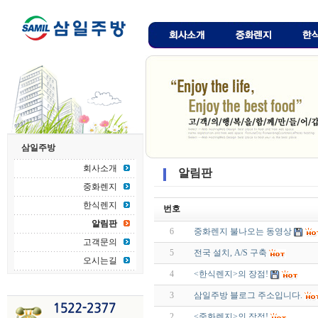
삼일주방
회사소개
알림판
중화렌지
한식렌지
번호
알림판
6
중화렌지 불나오는 동영상
고객문의
5
전국 설치, A/S 구축
오시는길
4
<한식렌지>의 장점!
3
삼일주방 블로그 주소입니다.
2
<중화렌지>의 장점!