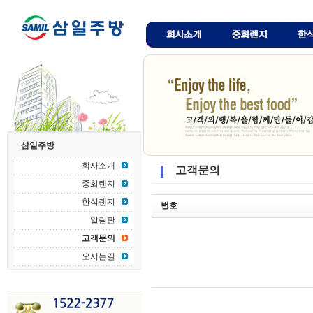
삼일주방
회사소개
고객문의
중화렌지
한식렌지
번호
알림판
고객문의
오시는길