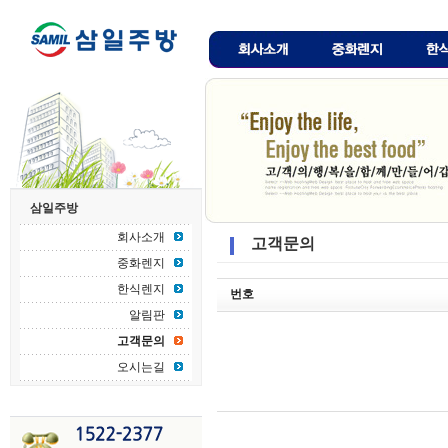
삼일주방
회사소개
고객문의
중화렌지
한식렌지
번호
알림판
고객문의
오시는길