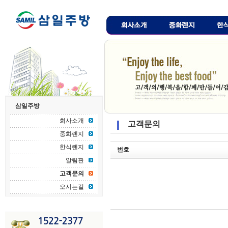
삼일주방
회사소개
고객문의
중화렌지
한식렌지
번호
알림판
고객문의
오시는길