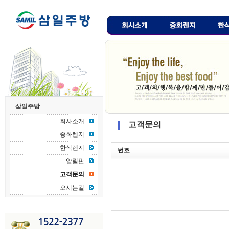
삼일주방
회사소개
고객문의
중화렌지
한식렌지
번호
알림판
고객문의
오시는길