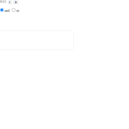
9910
and
or