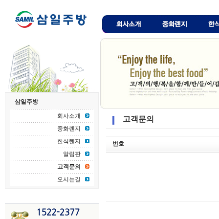
삼일주방
회사소개
고객문의
중화렌지
한식렌지
번호
알림판
고객문의
오시는길