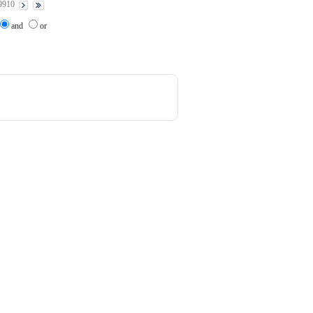
9910
and
or