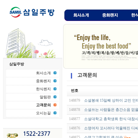
삼일주방
회사소개
고객문의
중화렌지
한식렌지
번호
알림판
148879
소설봉쇄 15일째 상하이 교민 인
고객문의
148878
소설쓰는 사람들은 층간소음 없을
오시는길
148877
소설대학교 총학생회 한식 대참
148876
소명여자 꼬시려다 억울해진 디
148875
소명고고학계의 큰 이슈