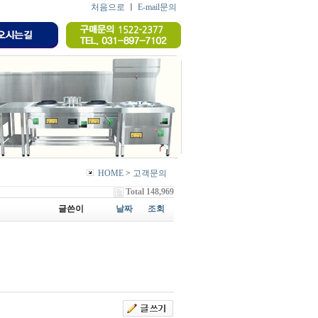
처음으로
ㅣ
E-mail문의
HOME
>
고객문의
Total 148,969
글쓴이
날짜
조회