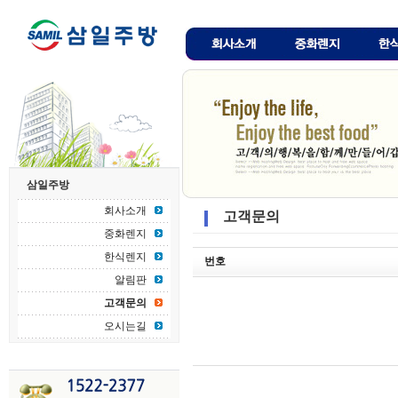
삼일주방
회사소개
고객문의
중화렌지
한식렌지
번호
알림판
고객문의
오시는길