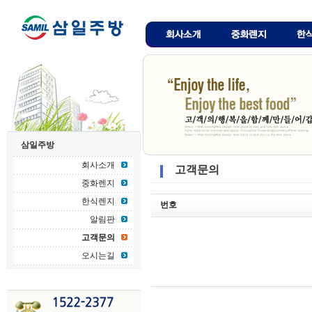
삼일주방
회사소개
고객문의
중화렌지
한식렌지
번호
알림판
고객문의
오시는길