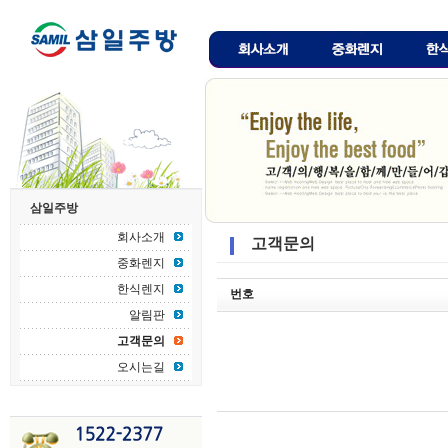
삼일주방
회사소개
고객문의
중화렌지
한식렌지
번호
알림판
고객문의
오시는길