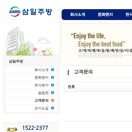
삼일주방
회사소개
고객문의
중화렌지
한식렌지
번호
알림판
고객문의
오시는길